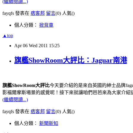
(繼續閱讀...)
fayqfs 發表在
痞客邦
留言
(0)
人氣(
)
個人分類：
掀背車
▲top
Apr
06
Wed
2011
15:25
旗艦ShowRoom大評比：Jaguar南港
旗艦ShowRoom大評比
今天要介紹的是來自英國的紳士品牌Jag
影福爾摩斯場景的感覺呢！接下來就讓咱們芭芭來為大家介紹
(繼續閱讀...)
fayqfs 發表在
痞客邦
留言
(0)
人氣(
)
個人分類：
新聞新知