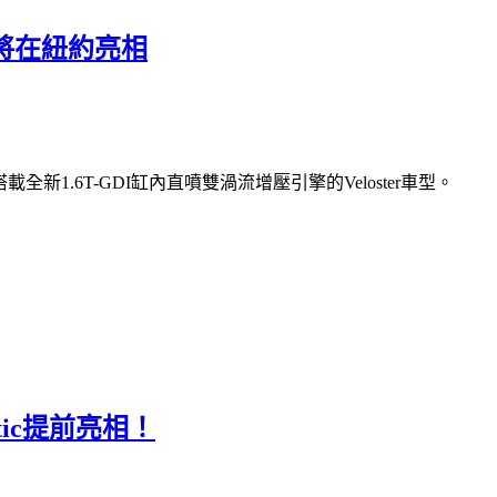
1.6將在紐約亮相
全新1.6T-GDI缸內直噴雙渦流增壓引擎的Veloster車型。
etic提前亮相！