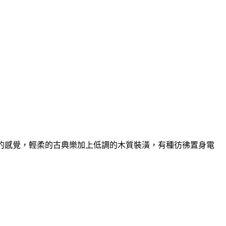
到英國的感覺，輕柔的古典樂加上低調的木質裝潢，有種彷彿置身電