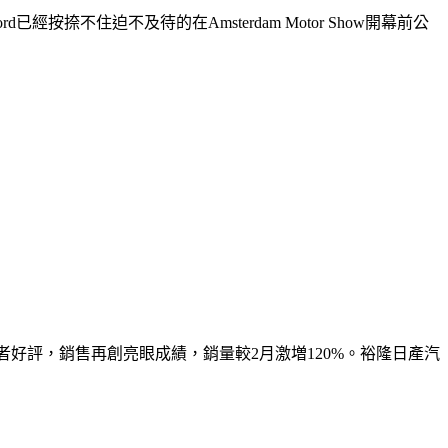
ord已經按捺不住迫不及待的在Amsterdam Motor Show開幕前公
消費者好評，銷售再創亮眼成績，銷量較2月激増120%。裕隆日產汽