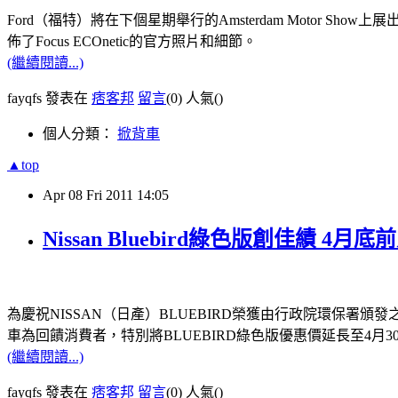
Ford（福特）將在下個星期舉行的Amsterdam Motor Show上展
佈了Focus ECOnetic的官方照片和細節。
(繼續閱讀...)
fayqfs 發表在
痞客邦
留言
(0)
人氣(
)
個人分類：
掀背車
▲top
Apr
08
Fri
2011
14:05
Nissan Bluebird綠色版創佳績 
為慶祝NISSAN（日產）BLUEBIRD榮獲由行政院環保署頒
車為回饋消費者，特別將BLUEBIRD綠色版優惠價延長至4月30
(繼續閱讀...)
fayqfs 發表在
痞客邦
留言
(0)
人氣(
)