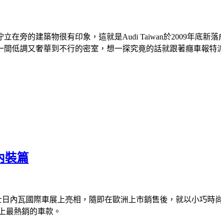
物很有印象，這就是Audi Taiwan於2009年底新落成的Audi
一間低調又奢華到不行的密室，想一探究竟的話就跟著癮車報特
觀內裝篇
辦的瑞士日內瓦國際車展上亮相，隨即在歐洲上市銷售後，就以小巧時
史上最熱銷的車款。