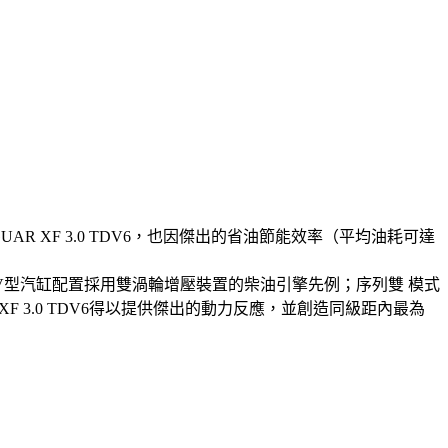
UAR XF 3.0 TDV6，也因傑出的省油節能效率（平均油耗可達
開創V型汽缸配置採用雙渦輪增壓裝置的柴油引擎先例；序列雙 模式
 3.0 TDV6得以提供傑出的動力反應，並創造同級距內最為