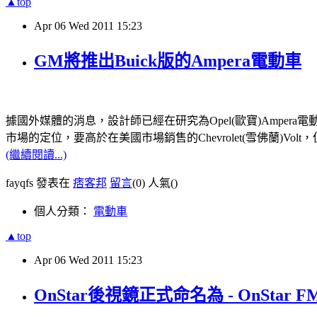
▲top
Apr
06
Wed
2011
15:23
GM將推出Buick版的Ampera電動車
據國外媒體的消息，設計師已經在研究為Opel(歐寶)Ampera電
市場的定位，要高於在美國市場銷售的Chevrolet(雪佛蘭)
(繼續閱讀...)
fayqfs 發表在
痞客邦
留言
(0)
人氣(
)
個人分類：
電動車
▲top
Apr
06
Wed
2011
15:23
OnStar後視鏡正式命名為 - OnStar F