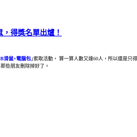
滑鼠，得獎名單出爐！
SB滑鼠+電腦包
｣索取活動， 算一算人數又達60人，所以還是
將那些朋友刪除掉好了。