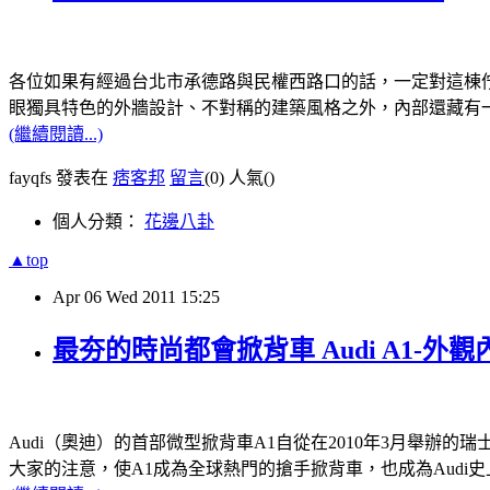
各位如果有經過台北市承德路與民權西路口的話，一定對這棟佇立在旁的建築
眼獨具特色的外牆設計、不對稱的建築風格之外，內部還藏有
(繼續閱讀...)
fayqfs 發表在
痞客邦
留言
(0)
人氣(
)
個人分類：
花邊八卦
▲top
Apr
06
Wed
2011
15:25
最夯的時尚都會掀背車 Audi A1-外
Audi（奧迪）的首部微型掀背車A1自從在2010年3月舉
大家的注意，使A1成為全球熱門的搶手掀背車，也成為Audi