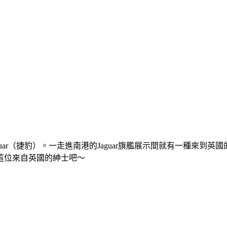
uar（捷豹）。一走進南港的Jaguar旗艦展示間就有一種來
這位來自英國的紳士吧～