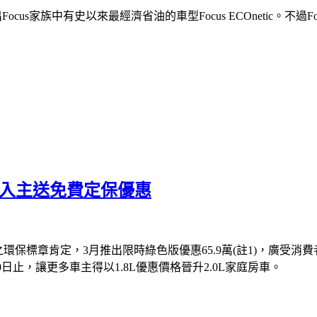
出Focus家族中有史以來最經濟省油的車型Focus ECOnetic。不過F
4月底前入主送免費定保優惠
發之環保標章肯定，3月推出限時綠色版優惠65.9萬(註1)，廣受
日止，讓更多車主得以1.8L優惠價格晉升2.0L家庭房車。