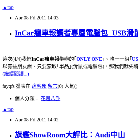
▲top
Apr
08
Fri
2011
14:03
InCar癮車報讀者專屬電腦包+USB
這次(4/4)我們
InCar癮車報
舉辦的｢
ONLY ONE
｣、唯一一組｢
U
以有些朋友說、只要索取｢單品｣(滑鼠或電腦包)，那我們就先
(繼續閱讀...)
fayqfs 發表在
痞客邦
留言
(0)
人氣(
)
個人分類：
花邊八卦
▲top
Apr
08
Fri
2011
14:02
旗艦ShowRoom大評比：Audi中山