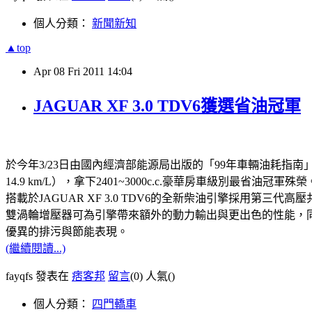
個人分類：
新聞新知
▲top
Apr
08
Fri
2011
14:04
JAGUAR XF 3.0 TDV6獲選省油冠軍
於今年3/23日由國內經濟部能源局出版的「99年車輛油耗指南」中，
14.9 km/L），拿下2401~3000c.c.豪華房車級別最省油冠軍殊榮
搭載於JAGUAR XF 3.0 TDV6的全新柴油引擎採用
雙渦輪增壓器可為引擎帶來額外的動力輸出與更出色的性能，同時高
優異的排污與節能表現。
(繼續閱讀...)
fayqfs 發表在
痞客邦
留言
(0)
人氣(
)
個人分類：
四門轎車