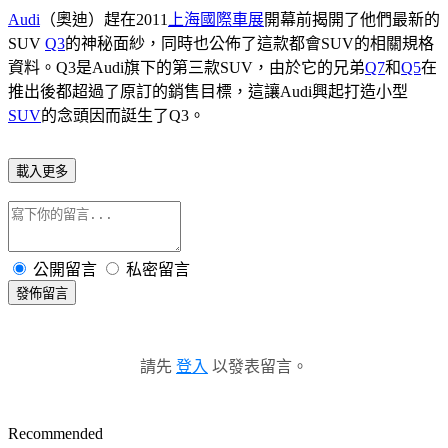
Audi
（奧迪）趕在2011
上海國際車展
開幕前揭開了他們最新的
SUV
Q3
的神秘面紗，同時也公佈了這款都會SUV的相關規格
資料。Q3是Audi旗下的第三款SUV，由於它的兄弟
Q7
和
Q5
在
推出後都超過了原訂的銷售目標，這讓Audi興起打造小型
SUV
的念頭因而誔生了Q3。
載入更多
公開留言
私密留言
發佈留言
請先
登入
以發表留言。
Recommended