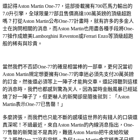
還記得Aston Martin One-77，這部掛載擁有700匹馬力輸出的
7.0升引擎，全球限量77部且售價高達100萬英鎊的頂級超跑
嗎？打從Aston Martin公布One-77計畫時，就有許多的多金人
士在詢問相關的消息，而Aston Martin也用盡各種手段將One-
77操作成媲美Lamborghini Reventon或Ferrari Enzo等頂級超跑
般的稀有與珍貴。
當然我們不否認One-77的確是相當棒的一部車，更何況當初
Aston Martin規定想要擁有One-77的車迷必須先支付20萬英鎊
的訂金，然後還必須等上一陣子才能夠交車。還記得聽到這樣
的消息時，我們也都感到驚為天人，因為當時金融風暴已經延
燒了好一陣子了，但更嚇人的新聞卻是隨後就到：「Aston
Martin表示One-77已售罄！」
多麼誇張，而我們也只能不斷的感嘆這世界的有錢人的口袋還
真深呢！不過最近，來自Aston Martin的內線消息指出，One-
77售罄的新聞並不是真的，難道Aston Martin把牛皮給吹破
了？既然One-77沒有完銷，為何Aston Martin會宣稱車子已經