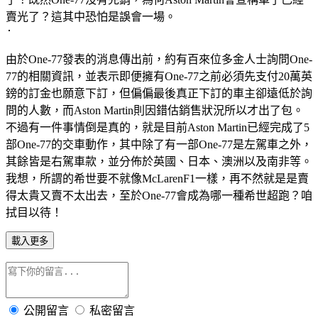
賣光了？這其中恐怕是誤會一場。
由於One-77發表的消息傳出前，約有百來位多金人士詢問One-
77的相關資訊，並表示即便擁有One-77之前必須先支付20萬英
鎊的訂金也願意下訂，但偏偏最後真正下訂的車主卻遠低於詢
問的人數，而Aston Martin則因錯估銷售狀況所以才出了包。
不過有一件事情倒是真的，就是目前Aston Martin已經完成了5
部One-77的交車動作，其中除了有一部One-77是左駕車之外，
其餘皆是右駕車款，並分佈於英國、日本、澳洲以及南非等。
我想，所謂的希世要不就像McLarenF1一樣，再不然就是是賣
得太貴又賣不太出去，至於One-77會成為哪一種希世超跑？咱
拭目以待！
載入更多
公開留言
私密留言