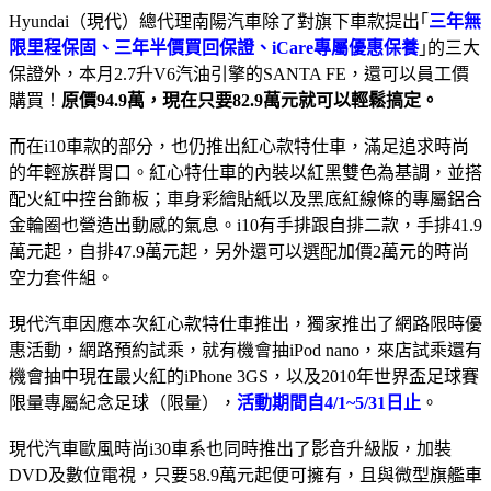
Hyundai（現代）總代理南陽汽車除了對旗下車款提出｢
三年無
限里程保固、三年半價買回保證、iCare專屬優惠保養
｣的三大
保證外，本月2.7升V6汽油引擎的SANTA FE，還可以員工價
購買！
原價94.9萬，現在只要82.9萬元就可以輕鬆搞定。
而在i10車款的部分，也仍推出紅心款特仕車，滿足追求時尚
的年輕族群胃口。紅心特仕車的內裝以紅黑雙色為基調，並搭
配火紅中控台飾板；車身彩繪貼紙以及黑底紅線條的專屬鋁合
金輪圈也營造出動感的氣息。i10有手排跟自排二款，手排41.9
萬元起，自排47.9萬元起，另外還可以選配加價2萬元的時尚
空力套件組。
現代汽車因應本次紅心款特仕車推出，獨家推出了網路限時優
惠活動，網路預約試乘，就有機會抽iPod nano，來店試乘還有
機會抽中現在最火紅的iPhone 3GS，以及2010年世界盃足球賽
限量專屬紀念足球（限量），
活動期間自4/1~5/31日止
。
現代汽車歐風時尚i30車系也同時推出了影音升級版，加裝
DVD及數位電視，只要58.9萬元起便可擁有，且與微型旗艦車