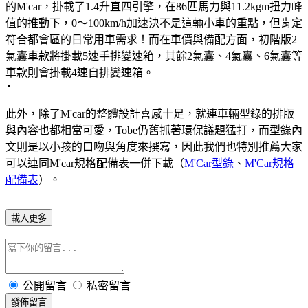
的M'car，掛載了1.4升直四引擎，在86匹馬力與11.2kgm扭力峰
值的推動下，0～100km/h加速決不是這輛小車的重點，但肯定
符合都會區的日常用車需求！而在車價與備配方面，初階版2
氣囊車款將掛載5速手排變速箱，其餘2氣囊、4氣囊、6氣囊等
車款則會掛載4速自排變速箱。
此外，除了M'car的整體設計喜感十足，就連車輛型錄的排版
與內容也都相當可愛，Tobe仍舊抓著環保議題猛打，而型錄內
文則是以小孩的口吻與角度來撰寫，因此我們也特別推薦大家
可以連同M'car規格配備表一併下載（
M'Car型錄
、
M'Car規格
配備表
）。
載入更多
公開留言
私密留言
發佈留言