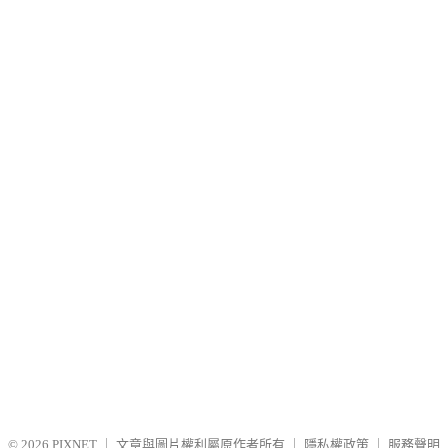
© 2026
PIXNET
｜
文章與圖片權利屬原作者所有
｜
隱私權政策
｜
服務聲明