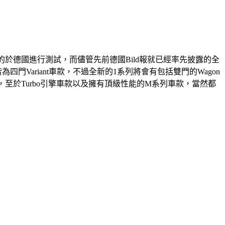
極的於德國進行測試，而儘管先前德國Bild報就已經率先披露的全
四門Variant車款，不過全新的1系列將會有包括雙門的Wagon
等，至於Turbo引擎車款以及擁有頂級性能的M系列車款，當然都