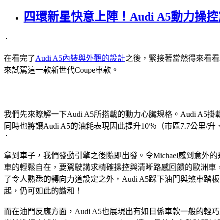
四環新星快意上陣！Audi A5動力操控
在看完了
Audi A5內裝與外觀的設計
之後，緊接著當然得來看看
來試駕這一款新世代Coupe車款。
我們先來瞭解一下Audi A5所搭載的動力心臟規格。Audi A5
同時也將讓Audi A5的油耗表現因此提升10％（市區7.7公里/升、
拿到車子，我們發動引擎之後隨即出發。令Michael感到意
車的輕鬆自在，要駕駛講求精確操控與清晰路感回饋的歐洲車，
了令人熟悉的轉向力道設定之外，Audi A5踩下油門與煞車
起，仍可如此的諧和！
而在油門反應方面，Audi A5也展現出有如日係車款一般的輕巧靈活，當然這