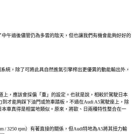
到了中午過後儘管仍為多雲的陰天，但也讓我們有機會能夠好好的
氣門揚程控制系統，除了可將此具自然進氣引擎榨出更優異的動能輸出外，
車力道上，應該會採偏「重」的設定。也就是說，相較於駕駛日本
才能夠踩下油門或煞車踏板，不過在Audi A5駕駛座上，除
車與日本車真得是相當地類似。原來，將歐、日兩種特性整合在一
-m / 3250 rpm）有著直接的關係，但Audi特地為A5將其扭力輸