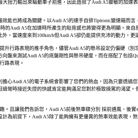
間以最大扭力輸出來驅動車子前進，因此造就了Audi A5靈敏的加速
將成為關鍵。以Audi A5的速手自排Tiptronic變速箱而言
di A5在加速時所產生的貼背感也將變得更為明顯。來自原廠的資料顯示
度來到100km/h但Audi A5卻仍能提供充沛的動力，更讓我們
提升行路表現的推手角色，儘管Audi A5的懸吊設定仍偏硬（別忘
試Audi A5的底盤剛性與懸吊硬度，而在搭配了包括Quattro
的行路表現。
心Audi A5的電子系統會影響了您們的熱血，因為只要透過
但過彎時接近失控的快感肯定能夠滿足您對於極致操駕的渴望。
趣。且讓我們告訴您，Audi A5前後煞車碟分別 採前通風、後實
計為前提下，Audi A5除了能夠擁有更優異的煞車效能表現