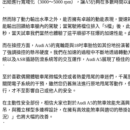
出給進行寬域化（3000～5000 rpm），讓A5仍夠在多數時
然而除了動力輸出水準之外，能否擁有卓越的動能表現，變速箱效能也
能輸出回饋給車艙內的駕駛；當駕駛將檔位排入「S檔」後，此時的Au
秒，當天試車我們當然也體驗了這平順卻不狂爆的加速性能。此外，當速
而在操控方面，Audi A5的寬輪距與18吋車胎恰如其份地扮演著
了強調操控的懸吊硬度。我們在加速的過程中不斷地透過轉動方向盤來測
統以及ASR循跡防滑系統等的交互運作，Audi A5展現了極佳
至於喜歡偶爾體驗車尾微幅失控或者熱愛甩尾的車迷們，千萬別擔
關閉電子系統的干預，雖然您仍舊無法進行原地甩尾等動作，
行，才不至影響自己或他人的安全。
在主動性安全部份，相信大家也對於Audi A5的煞車效能充滿興
吊，與獨立梯型多連桿設計，在擁有高效能煞車與適切的懸掛設
況）」也將大幅的改善。