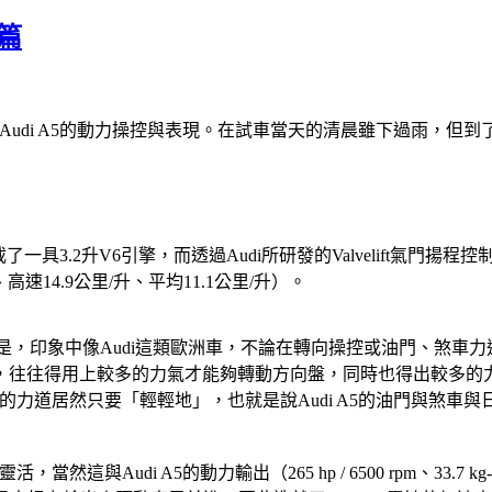
篇
Audi A5的動力操控與表現。在試車當天的清晨雖下過雨，但
掛載了一具3.2升V6引擎，而透過Audi所研發的Valvelift
高速14.9公里/升、平均11.1公里/升）。
外的是，印象中像Audi這類歐洲車，不論在轉向操控或油門、煞
往往得用上較多的力氣才能夠轉動方向盤，同時也得出較多的力到
踏板的力道居然只要「輕輕地」，也就是說Audi A5的油門與煞
與Audi A5的動力輸出（265 hp / 6500 rpm、33.7 kg