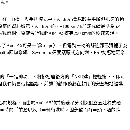
表現。
，在「D檔」與手排模式中，Audi A5會以較為平順但迅速的動
，Audi A5的0～100 km / h加速成績最快為6.4
相信原廠告訴我們Audi A5擁有250 km/h的極速表現。
了Audi A5可是一部Coupe），但電動座椅的舒適卻已彌補了為
四驅系統、Sevotronic速度感應式方向盤、ESP動態穩定系
您的「一指神功」，將排檔座後方的「ASR鍵」輕輕按下，即可
但我們仍舊得提醒您，前述的動作務必在封閉的安全場地裡進
心的規格，而由於Audi A5的前後懸吊分別採獨立五連桿式懸
，煞車時的「前潛現象（車輛行進時，因急煞而有車頭下潛的情