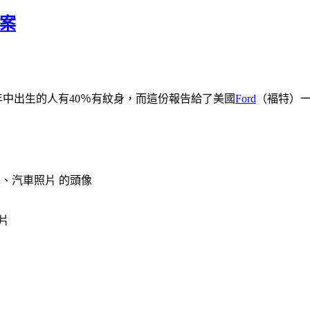
圖案
15年中出生的人有40％有紋身，而這份報告給了美國
Ford
（褔特）一
片