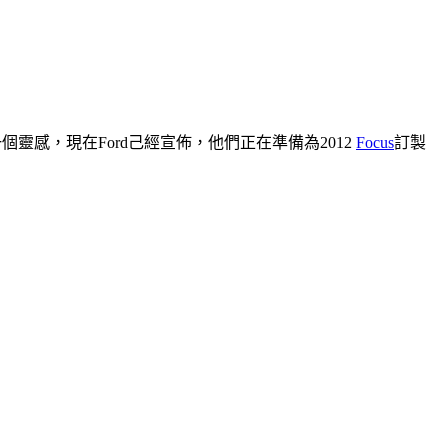
個靈感，現在Ford己經宣佈，他們正在準備為2012
Focus
訂製