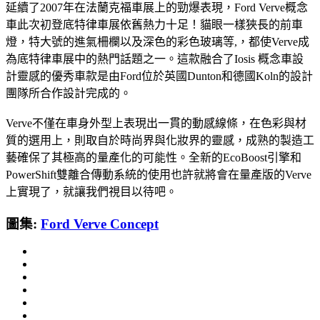
延續了2007年在法蘭克福車展上的勁爆表現，Ford Verve概念
車此次初登底特律車展依舊熱力十足！貓眼一樣狹長的前車
燈，特大號的進氣柵欄以及深色的彩色玻璃等,，都使Verve成
為底特律車展中的熱門話題之一。這款融合了Iosis 概念車設
計靈感的優秀車款是由Ford位於英國Dunton和德國Koln的設計
團隊所合作設計完成的。
Verve不僅在車身外型上表現出一貫的動感線條，在色彩與材
質的選用上，則取自於時尚界與化妝界的靈感，成熟的製造工
藝確保了其極高的量產化的可能性。全新的EcoBoost引擎和
PowerShift雙離合傳動系統的使用也許就將會在量產版的Verve
上實現了，就讓我們視目以待吧。
圖集:
Ford Verve Concept