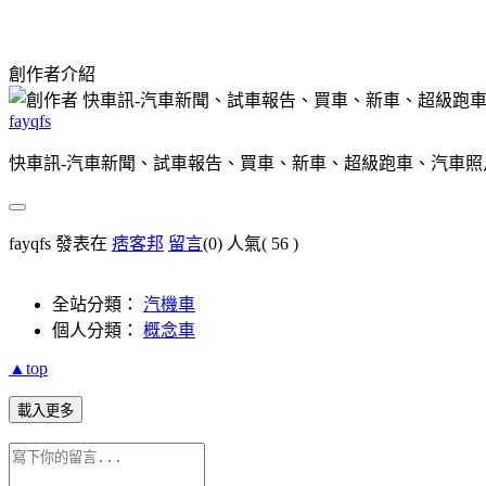
創作者介紹
fayqfs
快車訊-汽車新聞、試車報告、買車、新車、超級跑車、汽車照
fayqfs 發表在
痞客邦
留言
(0)
人氣(
56
)
全站分類：
汽機車
個人分類：
概念車
▲top
載入更多