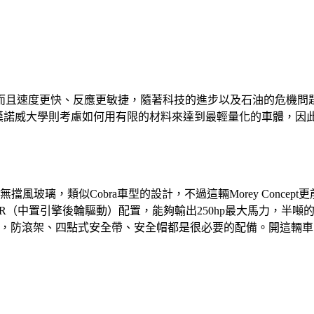
而且速度更快、反應更敏捷，隨著科技的進步以及石油的危機問
，德國漢諾威大學則考慮如何用有限的材料來達到最輕量化的車體，
風玻璃，類似Cobra車型的設計，不過這輛Morey Concep
用MR（中置引擎後輪驅動）配置，能夠輸出250hp最大馬力，半噸
的安全裝備，防滾架、四點式安全帶、安全帽都是很必要的配備。開