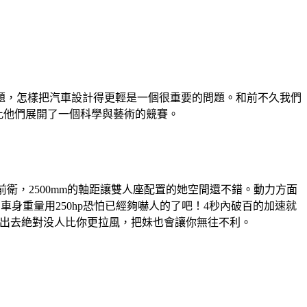
題，怎樣把汽車設計得更輕是一個很重要的問題。和前不久我們
因此他們展開了一個科學與藝術的競賽。
t更前衛，2500mm的軸距讓雙人座配置的她空間還不錯。動力方面
的車身重量用250hp恐怕已經夠嚇人的了吧！4秒內破百的加速就
這輛車出去絶對没人比你更拉風，把妹也會讓你無往不利。